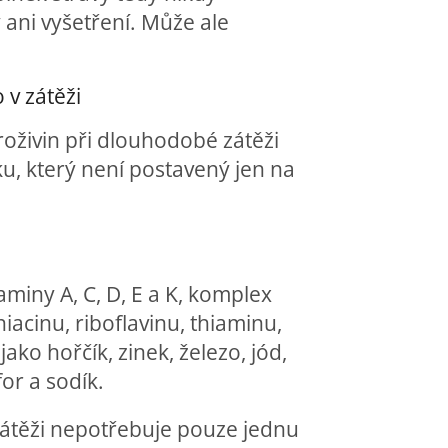
ani vyšetření. Může ale
v zátěži
oživin při dlouhodobé zátěži
, který není postavený jen na
iny A, C, D, E a K, komplex
niacinu, riboflavinu, thiaminu,
ako hořčík, zinek, železo, jód,
or a sodík.
 zátěži nepotřebuje pouze jednu