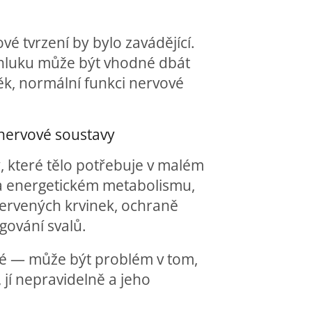
vé tvrzení by bylo zavádějící.
h hluku může být vhodné dbát
něk, normální funkci nervové
 nervové soustavy
y, které tělo potřebuje v malém
 na energetickém metabolismu,
 červených krvinek, ochraně
gování svalů.
ové — může být problém v tom,
, jí nepravidelně a jeho