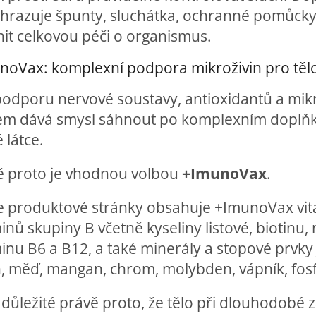
hrazuje špunty, sluchátka, ochranné pomůcky 
it celkovou péči o organismus.
noVax: komplexní podpora mikroživin pro tělo 
podporu nervové soustavy, antioxidantů a mikr
em dává smysl sáhnout po komplexním doplňku
 látce.
ě proto je vhodnou volbou
+ImunoVax
.
e produktové stránky obsahuje +ImunoVax vitam
inů skupiny B včetně kyseliny listové, biotinu, 
inu B6 a B12, a také minerály a stopové prvky j
n, měď, mangan, chrom, molybden, vápník, fosf
 důležité právě proto, že tělo při dlouhodobé