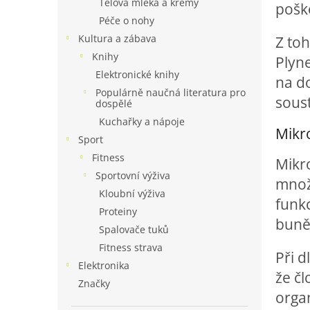
Tělová mléka a krémy
pošk
Péče o nohy
Kultura a zábava
Z toh
Knihy
Plyn
Elektronické knihy
na do
Populárně naučná literatura pro
soust
dospělé
Kuchařky a nápoje
Mikro
Sport
Fitness
Mikro
Sportovní výživa
množs
Kloubní výživa
funkc
Proteiny
buně
Spalovače tuků
Fitness strava
Při 
Elektronika
že čl
Značky
orga