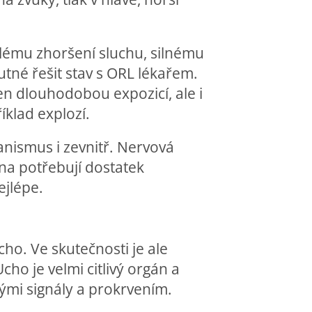
hlému zhoršení sluchu, silnému
utné řešit stav s ORL lékařem.
n dlouhodobou expozicí, ale i
klad explozí.
nismus i zevnitř. Nervová
na potřebují dostatek
ejlépe.
cho. Ve skutečnosti je ale
o je velmi citlivý orgán a
ými signály a prokrvením.