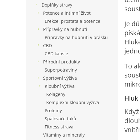
n
Doplňky stravy
soust
e
Potence a intimní život
l
Erekce, prostata a potence
Je dů
Přípravky na hubnutí
píská
Přípravky na hubnutí v prášku
Hluk
CBD
jedn
CBD kapsle
Přírodní produkty
To a
Superpotraviny
soust
Sportovní výživa
mikro
Kloubní výživa
Kolageny
Hluk 
Komplexní kloubní výživa
Když 
Proteiny
Spalovače tuků
dlou
Fitness strava
vnitř
Vitamíny a minerály