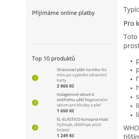
Typi
Přijímáme online platby
Pro k
Toto 
prost
Top 10 produktů
p
p
Stravovací plán na míru
Na
míru po vyplnění zdravotní
ř
karty
2 860 Kč
h
Kolagenové sérum k
s
vnitřnímu užití
Regenerační
sérum pro klouby a pleť
1 650 Kč
l
EL-ELÁSTICO konopná mast
Vyživuje, zklidňuje, proti
WHO 
bolesti
tišší
1 249 Kč