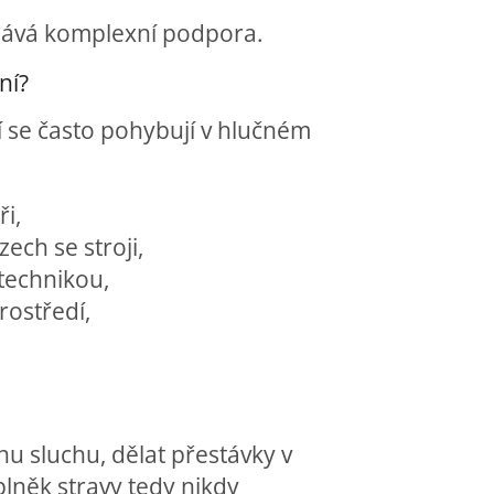
 dává komplexní podpora.
ní?
í se často pohybují v hlučném
ři,
ech se stroji,
 technikou,
rostředí,
u sluchu, dělat přestávky v
lněk stravy tedy nikdy