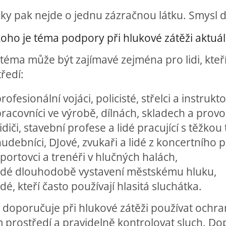
cky pak nejde o jednu zázračnou látku. Smysl
oho je téma podpory při hlukové zátěži aktuál
téma může být zajímavé zejména pro lidi, kteř
ředí:
rofesionální vojáci, policisté, střelci a instrukto
racovníci ve výrobě, dílnách, skladech a provoz
idiči, stavební profese a lidé pracující s těžkou
udebníci, DJové, zvukaři a lidé z koncertního p
portovci a trenéři v hlučných halách,
lidé dlouhodobě vystavení městskému hluku,
idé, kteří často používají hlasitá sluchátka.
doporučuje při hlukové zátěži používat ochran
m prostředí a pravidelně kontrolovat sluch.
Dop