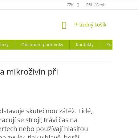
CZK
Přihlášení
NÁKUPNÍ
Prázdný košík
KOŠÍK
ánky
Obchodní podmínky
Kontakty
Značky
a mikroživin při
dstavuje skutečnou zátěž. Lidé,
cují se stroji, tráví čas na
ertech nebo používají hlasitou
na zvuky, tlak v hlavě, horší