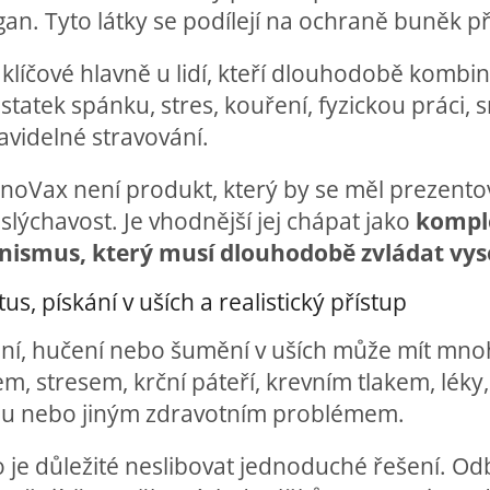
an. Tyto látky se podílejí na ochraně buněk p
 klíčové hlavně u lidí, kteří dlouhodobě kombin
statek spánku, stres, kouření, fyzickou práci
avidelné stravování.
oVax není produkt, který by se měl prezentov
lýchavost. Je vhodnější jej chápat jako
komple
nismus, který musí dlouhodobě zvládat vys
tus, pískání v uších a realistický přístup
ání, hučení nebo šumění v uších může mít mnoh
m, stresem, krční páteří, krevním tlakem, lé
hu nebo jiným zdravotním problémem.
o je důležité neslibovat jednoduché řešení. O