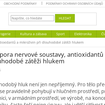
OBCHODNÍ PODMÍNKY
PODMÍNKY OCHRANY OSOBNÍCH ÚDAJŮ
HLEDAT
rogerie
Kultura a zábava
Sport
Elektronika
Čl
tioxidantů a mikroživin při dlouhodobé zátěži hlukem
ora nervové soustavy, antioxidantů 
uhodobé zátěži hlukem
6
odobý hluk není jen nepříjemný. Pro tělo pře
 se pravidelně pohybují v hlučném prostředí, pra
nici, v armádním prostředí, ve výrobě, na konc
iku, často řeší nejen únavu, ale i větší citlivost 