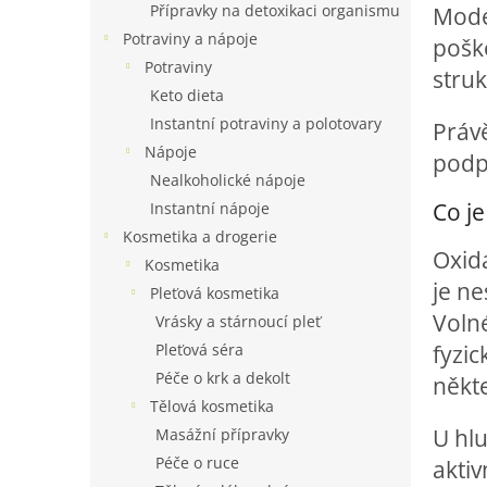
Přípravky na detoxikaci organismu
Mode
Potraviny a nápoje
pošk
Potraviny
struk
Keto dieta
Instantní potraviny a polotovary
Právě
Nápoje
podpo
Nealkoholické nápoje
Co je
Instantní nápoje
Kosmetika a drogerie
Oxida
Kosmetika
je n
Pleťová kosmetika
Volné
Vrásky a stárnoucí pleť
fyzic
Pleťová séra
Péče o krk a dekolt
někt
Tělová kosmetika
U hlu
Masážní přípravky
Péče o ruce
aktiv