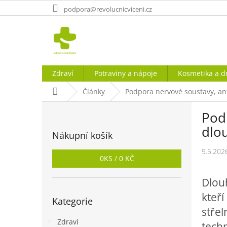
Přejít
podpora@revolucnicviceni.cz
na
obsah
Zdraví
Potraviny a nápoje
Kosmetika a d
Domů
Články
Podpora nervové soustavy, an
P
Podp
o
s
dlo
Nákupní košík
t
r
9.5.202
0
KS /
0 KČ
a
n
Dlouh
n
Přeskočit
í
kteří
Kategorie
kategorie
p
střel
a
Zdraví
techn