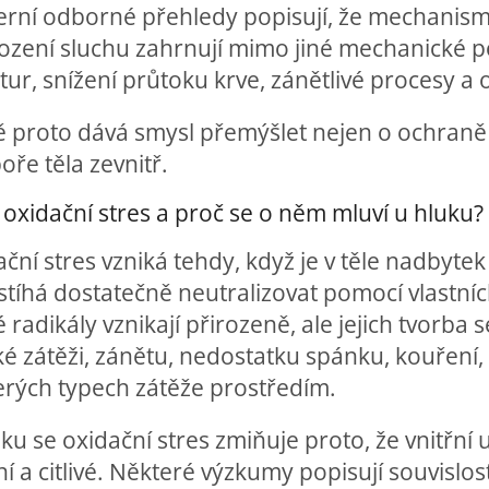
rní odborné přehledy popisují, že mechanis
ození sluchu zahrnují mimo jiné mechanické p
tur, snížení průtoku krve, zánětlivé procesy a 
 proto dává smysl přemýšlet nejen o ochraně uš
ře těla zevnitř.
 oxidační stres a proč se o něm mluví u hluku?
ční stres vzniká tehdy, když je v těle nadbyte
estíhá dostatečně neutralizovat pomocí vlastn
 radikály vznikají přirozeně, ale jejich tvorba 
ké zátěži, zánětu, nedostatku spánku, kouření, 
erých typech zátěže prostředím.
ku se oxidační stres zmiňuje proto, že vnitřní
ní a citlivé. Některé výzkumy popisují souvislo