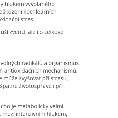
my hlukem vyvolaného
oškození kochleárních
oxidační stres.
í zvenčí, ale i o celkové
k volných radikálů a organismus
ích antioxidačních mechanismů.
se může zvyšovat při stresu,
špatné životosprávě i při
 ucho je metabolicky velmi
st mezi intenzivním hlukem,