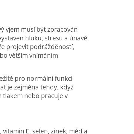
vý vjem musí být zpracován
ystaven hluku, stresu a únavě,
e projevit podrážděností,
ebo větším vnímáním
ležité pro normální funkci
at je zejména tehdy, když
m tlakem nebo pracuje v
, vitamin E, selen, zinek, měď a