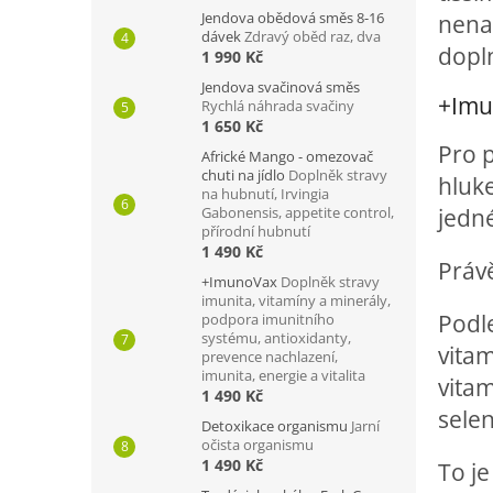
Jendova obědová směs 8-16
nena
dávek
Zdravý oběd raz, dva
dopln
1 990 Kč
Jendova svačinová směs
+Imu
Rychlá náhrada svačiny
1 650 Kč
Pro 
Africké Mango - omezovač
chuti na jídlo
Doplněk stravy
hluk
na hubnutí, Irvingia
jedné
Gabonensis, appetite control,
přírodní hubnutí
1 490 Kč
Práv
+ImunoVax
Doplněk stravy
imunita, vitamíny a minerály,
Podl
podpora imunitního
systému, antioxidanty,
vitam
prevence nachlazení,
imunita, energie a vitalita
vitam
1 490 Kč
sele
Detoxikace organismu
Jarní
očista organismu
1 490 Kč
To je