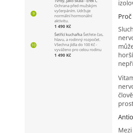
Tvrdý, jako skála - Erek C
izolo
Ochrana před mužským
vyčerpáním. Udržuje
Proč
normální hormonální
aktivitu.
1 490 Kč
Sluc
Šetřící kuchařka
Šetřete čas,
nerv
hlavu, a rodinný rozpočet.
Všechna jídla do 100 Kč -
může
vyváženo pro celou rodinu
horš
1 490 Kč
nepř
Vitam
nerv
člov
prost
Anti
Mezi 