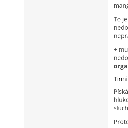
mang
To je
nedo
nepr
+Imun
nedos
orga
Tinni
Písk
hluke
sluc
Prot