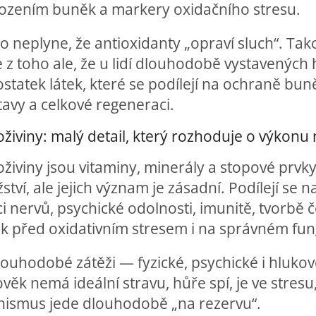
ozením buněk a markery oxidačního stresu.
o neplyne, že antioxidanty „opraví sluch“. Tako
e z toho ale, že u lidí dlouhodobě vystavenýc
statek látek, které se podílejí na ochraně bu
avy a celkové regeneraci.
živiny: malý detail, který rozhoduje o výkonu
živiny jsou vitaminy, minerály a stopové prvk
tví, ale jejich význam je zásadní. Podílejí se
i nervů, psychické odolnosti, imunitě, tvorbě
k před oxidativním stresem i na správném fun
dlouhodobé zátěži — fyzické, psychické i hluk
ověk nemá ideální stravu, hůře spí, je ve stresu
nismus jede dlouhodobě „na rezervu“.