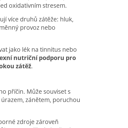
řed oxidativním stresem.
ují více druhů zátěže: hluk,
, směnný provoz nebo
at jako lék na tinnitus nebo
xní nutriční podporu pro
okou zátěž
.
o příčin. Může souviset s
ky, úrazem, zánětem, poruchou
dborné zdroje zároveň