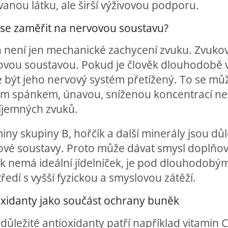
vanou látku, ale širší výživovou podporu.
 se zaměřit na nervovou soustavu?
h není jen mechanické zachycení zvuku. Zvuko
ovou soustavou. Pokud je člověk dlouhodobě v
 být jeho nervový systém přetížený. To se můž
ím spánkem, únavou, sníženou koncentrací n
íjemných zvuků.
iny skupiny B, hořčík a další minerály jsou dů
ové soustavy. Proto může dávat smysl doplňov
ěk nemá ideální jídelníček, je pod dlouhodobý
ředí s vyšší fyzickou a smyslovou zátěží.
oxidanty jako součást ochrany buněk
důležité antioxidanty patří například vitamin C