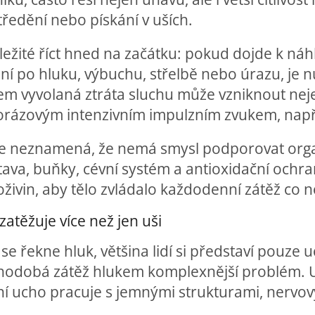
ředění nebo pískání v uších.
ležité říct hned na začátku: pokud dojde k ná
ní po hluku, výbuchu, střelbě nebo úrazu, je n
em vyvolaná ztráta sluchu může vzniknout neje
orázovým intenzivním impulzním zvukem, napří
le neznamená, že nemá smysl podporovat orga
ava, buňky, cévní systém a antioxidační ochra
živin, aby tělo zvládalo každodenní zátěž co n
zatěžuje více než jen uši
se řekne hluk, většina lidí si představí pouze u
hodobá zátěž hlukem komplexnější problém. Uch
ní ucho pracuje s jemnými strukturami, nervov