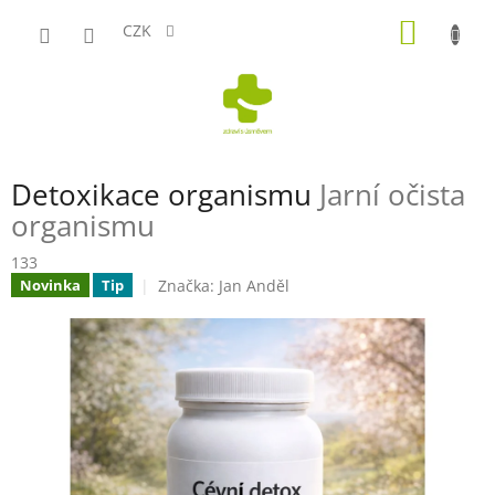
Přejít
NÁKUP
na
CZK
obsah
KOŠÍK
Detoxikace organismu
Jarní očista
organismu
133
Značka:
Jan Anděl
Novinka
Tip