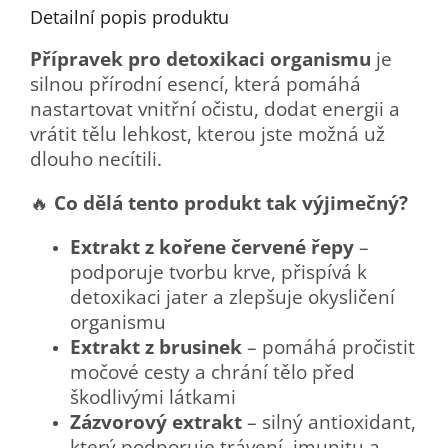
Detailní popis produktu
Přípravek pro detoxikaci organismu
je
silnou přírodní esencí, která pomáhá
nastartovat vnitřní očistu, dodat energii a
vrátit tělu lehkost, kterou jste možná už
dlouho necítili.
🔥
Co dělá tento produkt tak výjimečný?
Extrakt z kořene červené řepy
–
podporuje tvorbu krve, přispívá k
detoxikaci jater a zlepšuje okysličení
organismu
Extrakt z brusinek
– pomáhá pročistit
močové cesty a chrání tělo před
škodlivými látkami
Zázvorový extrakt
– silný antioxidant,
který podporuje trávení, imunitu a