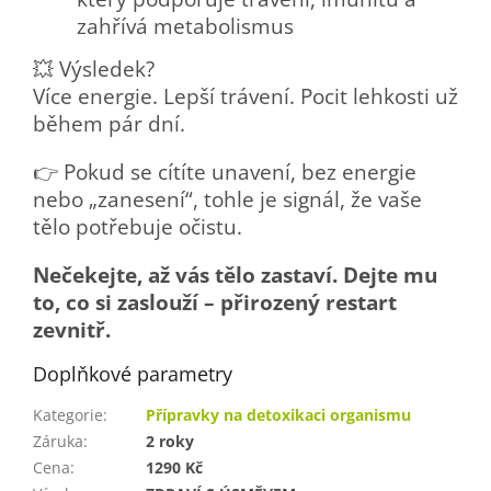
zahřívá metabolismus
💥 Výsledek?
Více energie. Lepší trávení. Pocit lehkosti už
během pár dní.
👉 Pokud se cítíte unavení, bez energie
nebo „zanesení“, tohle je signál, že vaše
tělo potřebuje očistu.
Nečekejte, až vás tělo zastaví. Dejte mu
to, co si zaslouží – přirozený restart
zevnitř.
Doplňkové parametry
Kategorie
:
Přípravky na detoxikaci organismu
Záruka
:
2 roky
Cena
:
1290 Kč