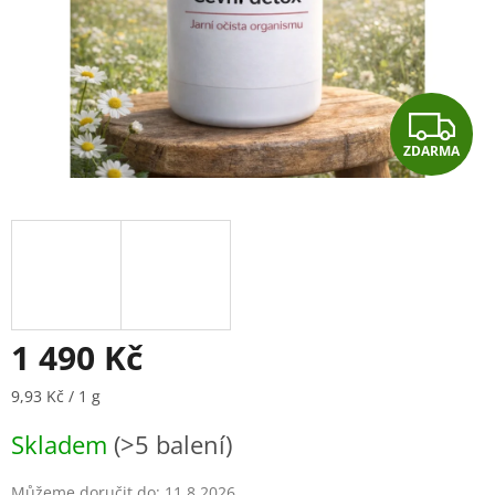
Z
ZDARMA
D
A
R
M
A
1 490 Kč
Měrná
9,93 Kč / 1 g
cena:
Skladem
(>5 balení)
Můžeme doručit do:
11.8.2026