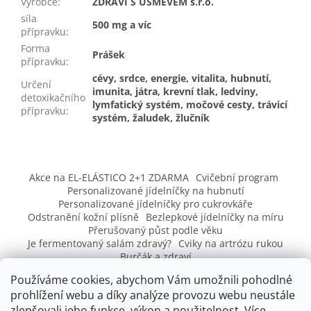
Výrobce
:
ZDRAVÍ S ÚSMĚVEM s.r.o.
síla
500 mg a víc
přípravku
:
Forma
Prášek
přípravku
:
cévy, srdce, energie, vitalita, hubnutí,
Určení
imunita, játra, krevní tlak, ledviny,
detoxikačního
lymfatický systém, močové cesty, trávicí
přípravku
:
systém, žaludek, žlučník
Z
á
Akce na EL-ELÁSTICO 2+1 ZDARMA
Cvičební program
p
Personalizované jídelníčky na hubnutí
a
Personalizované jídelníčky pro cukrovkáře
t
Odstranění kožní plísně
Bezlepkové jídelníčky na míru
Přerušovaný půst podle věku
í
Je fermentovaný salám zdravý?
Cviky na artrózu rukou
Burčák a zdraví
Vysoký cholesterol, nadměrné pocení, pálení žáhy, rady – co
Používáme cookies, abychom Vám umožnili pohodlné
s tím
prohlížení webu a díky analýze provozu webu neustále
zlepšovali jeho funkce, výkon a použitelnost.
Více