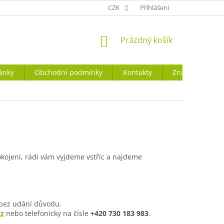
CZK
Přihlášení
NÁKUPNÍ
Prázdný košík
KOŠÍK
ánky
Obchodní podmínky
Kontakty
Značky
kojeni, rádi vám vyjdeme vstříc a najdeme
 bez udání důvodu.
cz
nebo telefonicky na čísle
+420 730 183 983
.