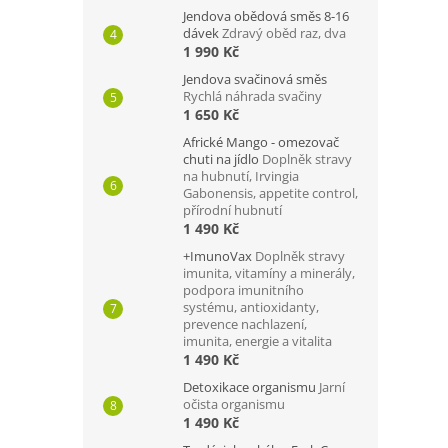
Jendova obědová směs 8-16
dávek
Zdravý oběd raz, dva
1 990 Kč
Jendova svačinová směs
Rychlá náhrada svačiny
1 650 Kč
Africké Mango - omezovač
chuti na jídlo
Doplněk stravy
na hubnutí, Irvingia
Gabonensis, appetite control,
přírodní hubnutí
1 490 Kč
+ImunoVax
Doplněk stravy
imunita, vitamíny a minerály,
podpora imunitního
systému, antioxidanty,
prevence nachlazení,
imunita, energie a vitalita
1 490 Kč
Detoxikace organismu
Jarní
očista organismu
1 490 Kč