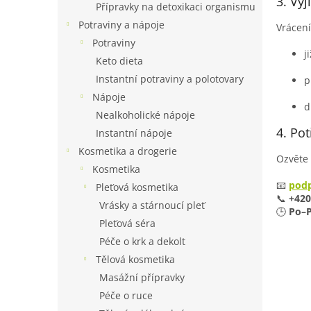
3. Výj
Přípravky na detoxikaci organismu
Potraviny a nápoje
Vrácen
Potraviny
j
Keto dieta
Instantní potraviny a polotovary
p
Nápoje
d
Nealkoholické nápoje
4. Po
Instantní nápoje
Kosmetika a drogerie
Ozvěte
Kosmetika
📧
podp
Pleťová kosmetika
📞
+420
Vrásky a stárnoucí pleť
🕒
Po–P
Pleťová séra
Péče o krk a dekolt
Tělová kosmetika
Masážní přípravky
Péče o ruce