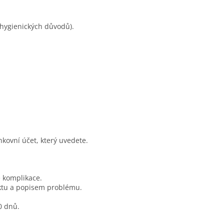
 hygienických důvodů).
kovní účet, který uvedete.
 komplikace.
duktu a popisem problému.
0 dnů.