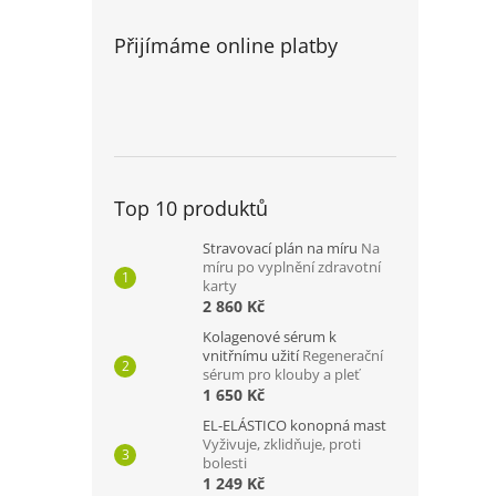
Přijímáme online platby
Top 10 produktů
Stravovací plán na míru
Na
míru po vyplnění zdravotní
karty
2 860 Kč
Kolagenové sérum k
vnitřnímu užití
Regenerační
sérum pro klouby a pleť
1 650 Kč
EL-ELÁSTICO konopná mast
Vyživuje, zklidňuje, proti
bolesti
1 249 Kč