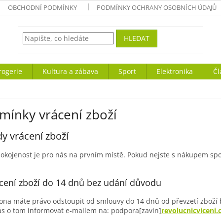
OBCHODNÍ PODMÍNKY
PODMÍNKY OCHRANY OSOBNÍCH ÚDAJŮ
HLEDAT
rogerie
Kultura a zábava
Sport
Elektronika
Čl
mínky vrácení zboží
y vrácení zboží
okojenost je pro nás na prvním místě. Pokud nejste s nákupem spo
ácení zboží do 14 dnů bez udání důvodu
ona máte právo odstoupit od smlouvy do 14 dnů od převzetí zboží
ás o tom informovat e-mailem na: podpora[zavin]
revolucnicviceni.