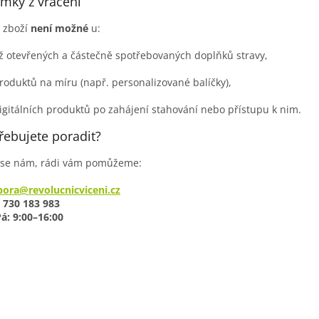
imky z vrácení
í zboží
není možné
u:
iž otevřených a částečně spotřebovaných doplňků stravy,
roduktů na míru (např. personalizované balíčky),
igitálních produktů po zahájení stahování nebo přístupu k nim.
třebujete poradit?
 se nám, rádi vám pomůžeme:
ora@revolucnicviceni.cz
 730 183 983
á: 9:00–16:00