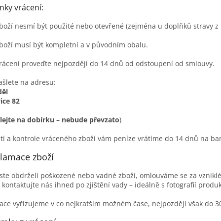
ky vrácení:
boží nesmí být použité nebo otevřené (zejména u doplňků stravy z
boží musí být kompletní a v původním obalu.
rácení proveďte nejpozději do 14 dnů od odstoupení od smlouvy.
ašlete na adresu:
děl
ice 82
lejte na dobírku – nebude převzato
)
etí a kontrole vráceného zboží vám peníze vrátíme do 14 dnů na ban
klamace zboží
ste obdrželi poškozené nebo vadné zboží, omlouváme se za vzniklé
 kontaktujte nás ihned po zjištění vady – ideálně s fotografií pro
ce vyřizujeme v co nejkratším možném čase, nejpozději však do 3