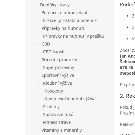
n
Podmín
Doplňky stravy
e
Potence a intimní život
l
Z
Erekce, prostata a potence
Z
Přípravky na hubnutí
Přípravky na hubnutí v prášku
V
CBD
Zboží z
CBD kapsle
Jan An
Přírodní produkty
Šebkov
Superpotraviny
675 45
(
neposí
Sportovní výživa
Kloubní výživa
Po přij
Kolageny
2. Re
Komplexní kloubní výživa
Proteiny
Pokud j
Prosím,
Spalovače tuků
Fitness strava
Reklama
Vitamíny a minerály