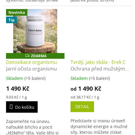
spektrum vitamínů,
rostoucích v tropických
minerálních látek a
oblastech Afriky. Tento
Novinka
stopových prvků, které
doplněk stravy si rychle
Tip
přispívají k normální...
získává...
ZDARMA
Z
D
Detoxikace organismu
Tvrdý, jako skála - Erek C
A
Jarní očista organismu
Ochrana před mužským
R
M
vyčerpáním. Udržuje
A
Skladem
(>5 balení)
Skladem
(>5 balení)
normální hormonální
1 490 Kč
1 490 Kč
aktivitu.
od
Měrná
Měrná
9,93 Kč / 1 g
od 38,17 Kč / 1 g
cena:
cena:
DETAIL
Do košíku
Představte si novou úroveň
Zapomeňte na únavu,
dynamické energie a mužné
nafouklé břicho a pocit
síly, kterou můžete získat
„těžkého“ těla. Vaše tělo si