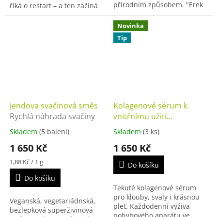
přírodním způsobem. "Erek
říká o restart – a ten začíná
C" není jen dalším doplňkem
právě tady. Kombinace tří
stravy, je to vaše tajná zbraň
standardizovaných
Novinka
ve světě...
rostlinných extraktů:...
Tip
Jendova svačinová směs
Kolagenové sérum k
Rychlá náhrada svačiny
vnitřnímu užití
Regenerační sérum pro
Skladem
(5 balení)
Skladem
(3 ks)
klouby a pleť
1 650 Kč
1 650 Kč
Měrná
1,88 Kč / 1 g
Do košíku
cena:
Do košíku
Tekuté kolagenové sérum
pro klouby, svaly i krásnou
Veganská, vegetariádnská,
pleť. Každodenní výživa
bezlepková superživinová
pohybového aparátu ve