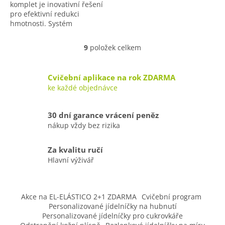
komplet je inovativní řešení
pro efektivní redukci
hmotnosti. Systém
umožňuje zdravé snižování
váhy, s možností ztráty až -3
9
položek celkem
O
kg týdně. Tento...
v
l
Cvičební aplikace na rok ZDARMA
á
ke každé objednávce
d
a
c
30 dní garance vrácení peněz
í
nákup vždy bez rizika
p
r
v
Za kvalitu ručí
k
Hlavní výživář
y
v
Z
ý
á
p
Akce na EL-ELÁSTICO 2+1 ZDARMA
Cvičební program
p
i
Personalizované jídelníčky na hubnutí
s
a
Personalizované jídelníčky pro cukrovkáře
u