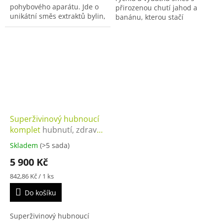
pohybového aparátu. Jde o
přirozenou chutí jahod a
unikátní směs extraktů bylin,
banánu, kterou stačí
kolagenu a vitamínu. Vrátí
rozmíchat ve vodě. Jedna
vám pohyblivost a vitalitu s
dávka obsahuje 356 kcal,
kterou jste...
20,3 g bílkovin, 11 g vlákniny
a...
Superživinový hubnoucí
komplet
hubnutí, zdravé
hubnutí, náhrada jídel,
Skladem
(>5 sada)
superživiny, redukční
5 900 Kč
program, jídelníček,
koktejly na hubnutí,
Měrná
842,86 Kč / 1 ks
fitness program, zdravá
cena:
Do košíku
strava
Superživinový hubnoucí