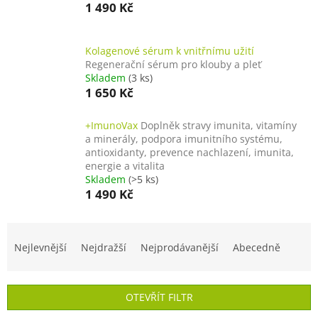
1 490 Kč
Kolagenové sérum k vnitřnímu užití
Regenerační sérum pro klouby a pleť
Skladem
(3 ks)
1 650 Kč
+ImunoVax
Doplněk stravy imunita, vitamíny
a minerály, podpora imunitního systému,
antioxidanty, prevence nachlazení, imunita,
energie a vitalita
Skladem
(>5 ks)
1 490 Kč
Ř
a
Nejlevnější
Nejdražší
Nejprodávanější
Abecedně
z
e
n
OTEVŘÍT FILTR
í