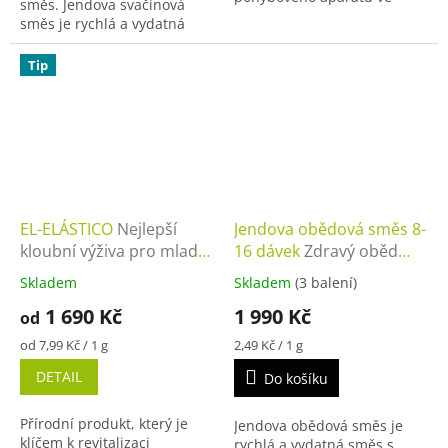
směs. Jendova svačinová
snadno vstřebatelné formě.
směs je rychlá a vydatná
svačina s přirozenou chutí
manga a banánu. Stačí
Tip
rozmíchat ve vodě a...
EL-ELÁSTICO
Nejlepší
Jendova obědová směs 8-
kloubní výživa pro mladé
16 dávek
Zdravý oběd
i seniory
raz, dva
Skladem
Skladem
(3 balení)
1 690 Kč
1 990 Kč
od
Měrná
Měrná
od 7,99 Kč / 1 g
2,49 Kč / 1 g
cena:
cena:
DETAIL
Do košíku
Přírodní produkt, který je
Jendova obědová směs je
klíčem k revitalizaci
rychlá a vydatná směs s