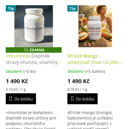
p
V
r
Tip
Tip
ý
o
p
d
i
u
s
k
p
t
r
ů
o
ZDARMA
Z
D
d
+ImunoVax
Doplněk
Africké Mango -
A
u
stravy imunita, vitamíny a
omezovač chuti na jídlo
R
M
k
minerály, podpora
Doplněk stravy na
A
Skladem
(>5 ks)
Skladem
(>5 balení)
t
imunitního systému,
hubnutí, Irvingia
1 490 Kč
1 490 Kč
ů
antioxidanty, prevence
Gabonensis, appetite
nachlazení, imunita,
control, přírodní hubnutí
Měrná
Měrná
5,73 Kč / 1 g
8,76 Kč / 1 g
energie a vitalita
cena:
cena:
Do košíku
Do košíku
+ImunoVax je komplexní
Africké mango (Irvingia
doplněk stravy určený pro
Gabonensis) je unikátní
podporu imunitního
přípravek pocházející z
systému. Obsahuje široké
jadérek plodů stromů