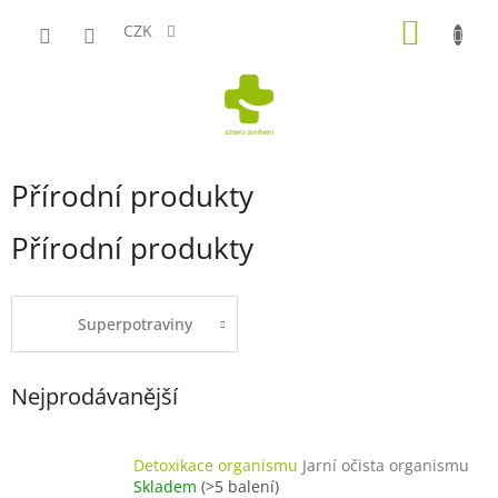
Přejít
NÁKUP
na
CZK
obsah
KOŠÍK
Přírodní produkty
Přírodní produkty
Superpotraviny
Nejprodávanější
Detoxikace organismu
Jarní očista organismu
Skladem
(>5 balení)