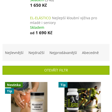
1 650 Kč
EL-ELÁSTICO
Nejlepší kloubní výživa pro
mladé i seniory
Skladem
1 690 Kč
od
Ř
a
Nejlevnější
Nejdražší
Nejprodávanější
Abecedně
z
e
n
OTEVŘÍT FILTR
í
p
V
r
Novinka
Tip
ý
o
Tip
p
d
i
u
s
k
p