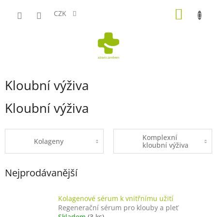
Přejít
NÁKUP
na
CZK
obsah
KOŠÍK
Kloubní výživa
Kloubní výživa
Komplexní
Kolageny
kloubní výživa
Nejprodávanější
Kolagenové sérum k vnitřnímu užití
Regenerační sérum pro klouby a pleť
Skladem
(3 ks)