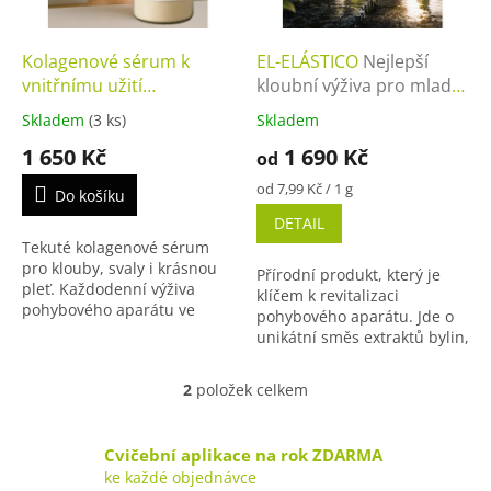
t
r
ů
o
d
Kolagenové sérum k
EL-ELÁSTICO
Nejlepší
u
vnitřnímu užití
kloubní výživa pro mladé
k
Regenerační sérum pro
i seniory
Skladem
(3 ks)
Skladem
t
klouby a pleť
1 650 Kč
1 690 Kč
ů
od
Měrná
od 7,99 Kč / 1 g
Do košíku
cena:
DETAIL
Tekuté kolagenové sérum
pro klouby, svaly i krásnou
Přírodní produkt, který je
pleť. Každodenní výživa
klíčem k revitalizaci
pohybového aparátu ve
pohybového aparátu. Jde o
snadno vstřebatelné formě.
unikátní směs extraktů bylin,
kolagenu a vitamínu. Vrátí
vám pohyblivost a vitalitu s
2
položek celkem
O
kterou jste...
v
l
Cvičební aplikace na rok ZDARMA
á
ke každé objednávce
d