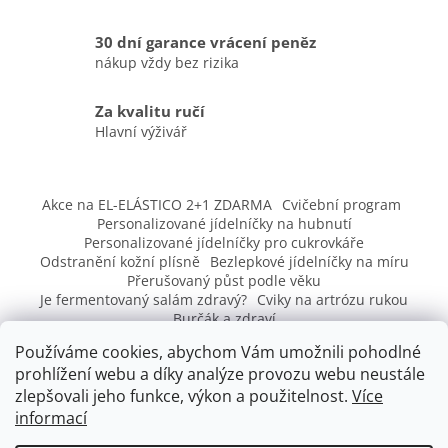
a
c
30 dní garance vrácení peněz
í
nákup vždy bez rizika
p
r
v
Za kvalitu ručí
k
Hlavní výživář
y
v
Z
ý
á
p
Akce na EL-ELÁSTICO 2+1 ZDARMA
Cvičební program
p
i
Personalizované jídelníčky na hubnutí
s
a
Personalizované jídelníčky pro cukrovkáře
u
t
Odstranění kožní plísně
Bezlepkové jídelníčky na míru
Přerušovaný půst podle věku
í
Je fermentovaný salám zdravý?
Cviky na artrózu rukou
Burčák a zdraví
Vysoký cholesterol, nadměrné pocení, pálení žáhy, rady – co
Používáme cookies, abychom Vám umožnili pohodlné
s tím
prohlížení webu a díky analýze provozu webu neustále
zlepšovali jeho funkce, výkon a použitelnost.
Více
informací