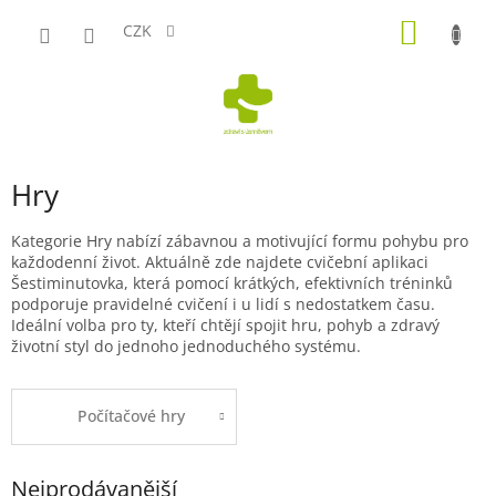
Přejít
NÁKUP
na
CZK
obsah
KOŠÍK
Hry
Kategorie Hry nabízí zábavnou a motivující formu pohybu pro
každodenní život. Aktuálně zde najdete cvičební aplikaci
Šestiminutovka, která pomocí krátkých, efektivních tréninků
podporuje pravidelné cvičení i u lidí s nedostatkem času.
Ideální volba pro ty, kteří chtějí spojit hru, pohyb a zdravý
životní styl do jednoho jednoduchého systému.
Počítačové hry
Nejprodávanější