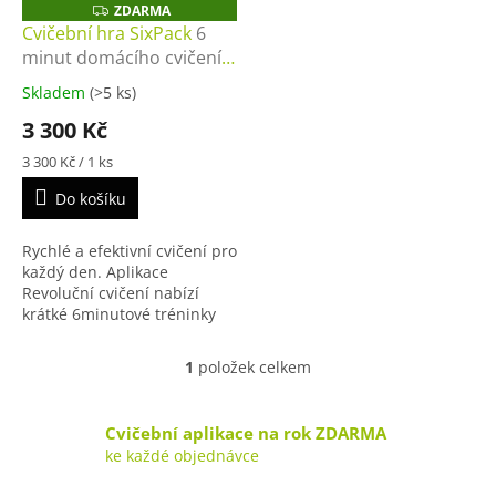
o
ZDARMA
Z
D
d
Cvičební hra SixPack
6
A
u
minut domácího cvičení
R
M
k
pro dokonalou postavu
A
Skladem
(>5 ks)
t
3 300 Kč
ů
Měrná
3 300 Kč / 1 ks
cena:
Do košíku
Rychlé a efektivní cvičení pro
každý den. Aplikace
Revoluční cvičení nabízí
krátké 6minutové tréninky
zaměřené na břicho, celé
tělo i spalování tuků – bez
1
položek celkem
O
potřeby náčiní a bez...
v
l
Cvičební aplikace na rok ZDARMA
á
ke každé objednávce
d
a