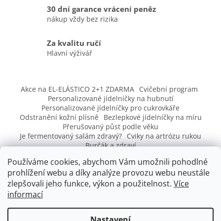
c
30 dní garance vrácení peněz
í
nákup vždy bez rizika
p
r
v
Za kvalitu ručí
k
Hlavní výživář
y
v
Z
ý
á
p
Akce na EL-ELÁSTICO 2+1 ZDARMA
Cvičební program
p
i
Personalizované jídelníčky na hubnutí
s
a
Personalizované jídelníčky pro cukrovkáře
u
t
Odstranění kožní plísně
Bezlepkové jídelníčky na míru
Přerušovaný půst podle věku
í
Je fermentovaný salám zdravý?
Cviky na artrózu rukou
Burčák a zdraví
Vysoký cholesterol, nadměrné pocení, pálení žáhy, rady – co
Používáme cookies, abychom Vám umožnili pohodlné
s tím
prohlížení webu a díky analýze provozu webu neustále
zlepšovali jeho funkce, výkon a použitelnost.
Více
informací
Vytvořil Shoptet
Nastavení