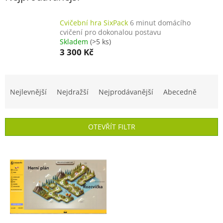
Cvičební hra SixPack
6 minut domácího
cvičení pro dokonalou postavu
Skladem
(>5 ks)
3 300 Kč
Ř
a
Nejlevnější
Nejdražší
Nejprodávanější
Abecedně
z
e
n
OTEVŘÍT FILTR
í
p
V
r
ý
o
p
d
i
u
s
k
p
t
r
ů