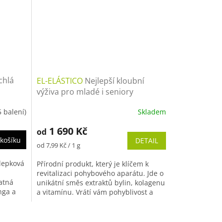
chlá
EL-ELÁSTICO
Nejlepší kloubní
výživa pro mladé i seniory
5 balení)
Skladem
1 690 Kč
od
košíku
DETAIL
Měrná
od 7,99 Kč / 1 g
cena:
lepková
Přírodní produkt, který je klíčem k
revitalizaci pohybového aparátu. Jde o
atná
unikátní směs extraktů bylin, kolagenu
nga a
a vitamínu. Vrátí vám pohyblivost a
ě a...
vitalitu s kterou jste...