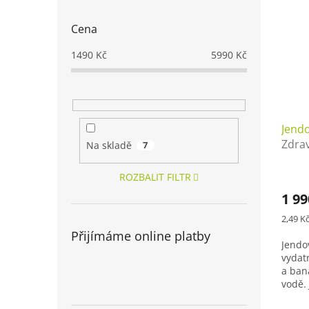
Cena
1490
Kč
5990
Kč
Jend
Zdrav
Na skladě
7
ROZBALIT FILTR
1 99
Měrná
2,49 Kč
cena:
Přijímáme online platby
Jendo
vydat
a ban
vodě.
20,3 g