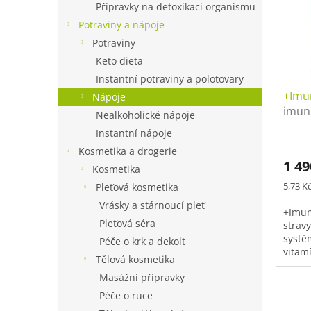
s
o
Přípravky na detoxikaci organismu
p
d
Potraviny a nápoje
r
u
Potraviny
o
k
Keto dieta
d
t
Instantní potraviny a polotovary
u
ů
+Imu
k
Nápoje
imuni
t
Nealkoholické nápoje
podp
ů
Instantní nápoje
antio
Kosmetika a drogerie
nachl
1 49
Kosmetika
vitali
Měrná
5,73 Kč
Pleťová kosmetika
cena:
Vrásky a stárnoucí pleť
+Imun
Pleťová séra
strav
systé
Péče o krk a dekolt
vitam
Tělová kosmetika
stopov
Masážní přípravky
normál
Péče o ruce