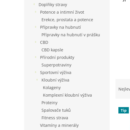
n
Doplňky stravy
e
Potence a intimní život
l
Erekce, prostata a potence
Přípravky na hubnutí
Přípravky na hubnutí v prášku
CBD
CBD kapsle
Přírodní produkty
Superpotraviny
Sportovní výživa
Kloubní výživa
Ř
a
Kolageny
Nejle
z
Komplexní kloubní výživa
e
Proteiny
V
n
Spalovače tuků
Tip
ý
í
Fitness strava
p
p
i
Vitamíny a minerály
r