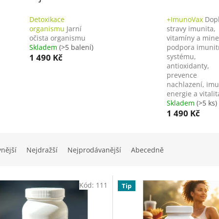
Detoxikace
+ImunoVax
Dop
organismu
Jarní
stravy imunita,
očista organismu
vitamíny a mine
Skladem
(>5 balení)
podpora imunit
1 490 Kč
systému,
antioxidanty,
prevence
nachlazení, imu
energie a vitalit
Skladem
(>5 ks)
1 490 Kč
vnější
Nejdražší
Nejprodávanější
Abecedně
Kód:
111
Tip