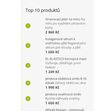
Top 10 produktů
Stravovací plán na míru
Na
míru po vyplnění zdravotní
karty
2 860 Kč
Kolagenové sérum k
vnitřnímu užití
Regenerační
sérum pro klouby a pleť
1 650 Kč
EL-ELÁSTICO konopná mast
Vyživuje, zklidňuje, proti
bolesti
1 249 Kč
Jendova obědová směs 8-16
dávek
Zdravý oběd raz, dva
1 990 Kč
Jendova svačinová směs
Rychlá náhrada svačiny
1 650 Kč
Africké Mango - omezovač