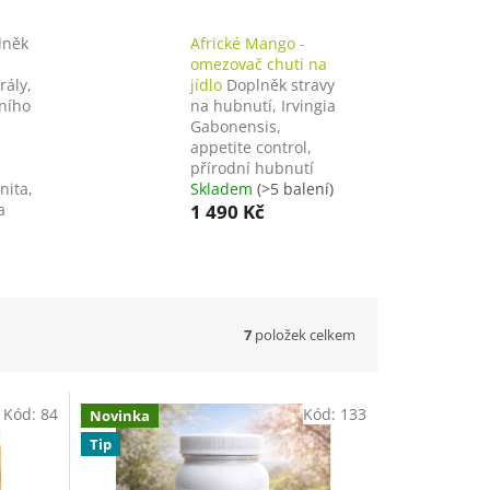
lněk
Africké Mango -
omezovač chuti na
rály,
jídlo
Doplněk stravy
ního
na hubnutí, Irvingia
Gabonensis,
appetite control,
přírodní hubnutí
nita,
Skladem
(>5 balení)
a
1 490 Kč
7
položek celkem
Kód:
84
Kód:
133
Novinka
Tip