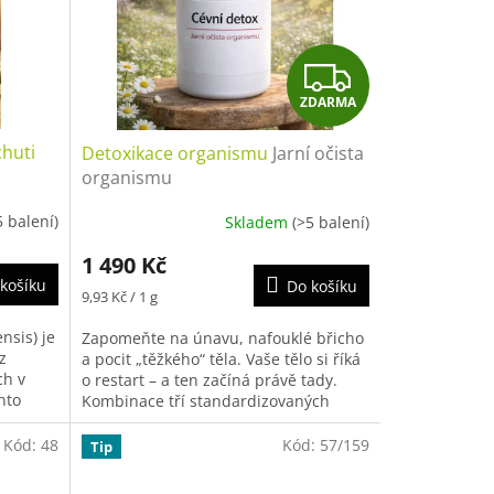
Z
ZDARMA
D
chuti
Detoxikace organismu
Jarní očista
A
organismu
s,
R
5 balení)
Skladem
(>5 balení)
hubnutí
M
1 490 Kč
košíku
Do košíku
Měrná
A
9,93 Kč / 1 g
cena:
nsis) je
Zapomeňte na únavu, nafouklé břicho
z
a pocit „těžkého“ těla. Vaše tělo si říká
ch v
o restart – a ten začíná právě tady.
nto
Kombinace tří standardizovaných
...
rostlinných extraktů:...
Kód:
48
Kód:
57/159
Tip