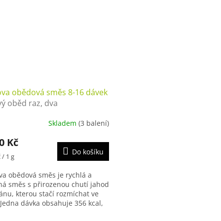
ova obědová směs 8-16 dávek
ý oběd raz, dva
Skladem
(3 balení)
0 Kč
Do košíku
 / 1 g
va obědová směs je rychlá a
ná směs s přirozenou chutí jahod
ánu, kterou stačí rozmíchat ve
 Jedna dávka obsahuje 356 kcal,
 bílkovin, 11 g vlákniny a...