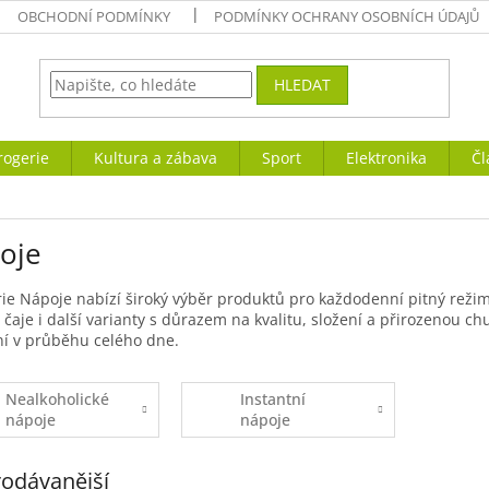
OBCHODNÍ PODMÍNKY
PODMÍNKY OCHRANY OSOBNÍCH ÚDAJŮ
HLEDAT
rogerie
Kultura a zábava
Sport
Elektronika
Čl
oje
ie Nápoje nabízí široký výběr produktů pro každodenní pitný režim
 čaje i další varianty s důrazem na kvalitu, složení a přirozenou chu
í v průběhu celého dne.
Nealkoholické
Instantní
nápoje
nápoje
odávanější