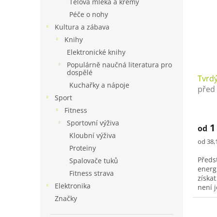
Tělová mléka a krémy
Péče o nohy
Kultura a zábava
Knihy
Elektronické knihy
Populárně naučná literatura pro
dospělé
Tvrdý
Kuchařky a nápoje
před
Sport
Udrž
aktivi
Fitness
Sportovní výživa
1
od
Kloubní výživa
Měrná
od 38,1
Proteiny
cena:
Předs
Spalovače tuků
energ
Fitness strava
získa
Elektronika
není 
vaše t
Značky