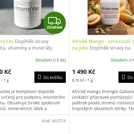
Z
ZDARMA
D
noVax
Doplněk stravy
Africké Mango - omezovač 
A
ta, vitamíny a minerály,
na jídlo
Doplněk stravy na
ora imunitního systému,
hubnutí, Irvingia Gabonensi
R
Skladem
(>5 ks)
Skladem
(>
xidanty, prevence
appetite control, přírodní 
azení, imunita, energie a
M
0 Kč
1 490 Kč
ta
Do košíku
Do 
Měrná
A
 / 1 g
8,76 Kč / 1 g
cena:
oVax je komplexní doplněk
Africké mango (Irvingia Gabone
y určený pro podporu imunitního
unikátní přípravek pocházející 
mu. Obsahuje široké spektrum
jadérek plodů stromů rostoucí
ínů, minerálních látek a
tropických oblastech Afriky. Te
ých prvků, které přispívají k
doplněk stravy si rychle získává
ní...
Kód:
66/STA