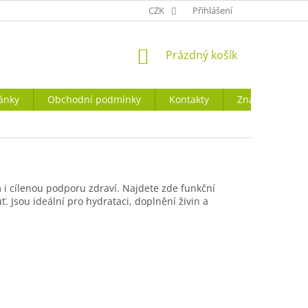
CZK
Přihlášení
NÁKUPNÍ
Prázdný košík
KOŠÍK
ánky
Obchodní podmínky
Kontakty
Značky
 i cílenou podporu zdraví. Najdete zde funkční
ť. Jsou ideální pro hydrataci, doplnění živin a