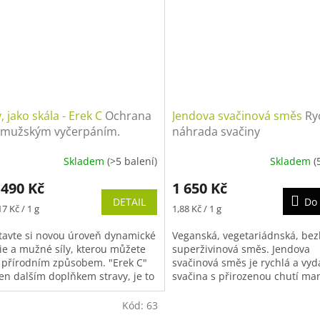
, jako skála - Erek C
Ochrana
Jendova svačinová směs
Ry
 mužským vyčerpáním.
náhrada svačiny
uje normální hormonální
Skladem
(>5 balení)
Skladem
(
tu.
 490 Kč
1 650 Kč
DETAIL
Do 
Měrná
7 Kč / 1 g
1,88 Kč / 1 g
cena:
tavte si novou úroveň dynamické
Veganská, vegetariádnská, bez
ie a mužné síly, kterou můžete
superživinová směs. Jendova
t přírodním způsobem. "Erek C"
svačinová směs je rychlá a vyd
jen dalším doplňkem stravy, je to
svačina s přirozenou chutí ma
ajná zbraň ve světě...
banánu. Stačí rozmíchat ve vod
Kód:
63