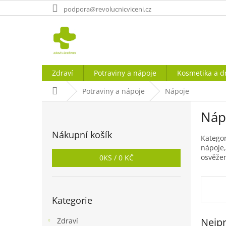
Přejít
podpora@revolucnicviceni.cz
na
obsah
Zdraví
Potraviny a nápoje
Kosmetika a d
Domů
Potraviny a nápoje
Nápoje
P
Náp
o
s
Nákupní košík
t
Kategor
nápoje,
r
osvěžen
0
KS /
0 KČ
a
n
n
Přeskočit
í
Kategorie
kategorie
p
a
Nejpr
Zdraví