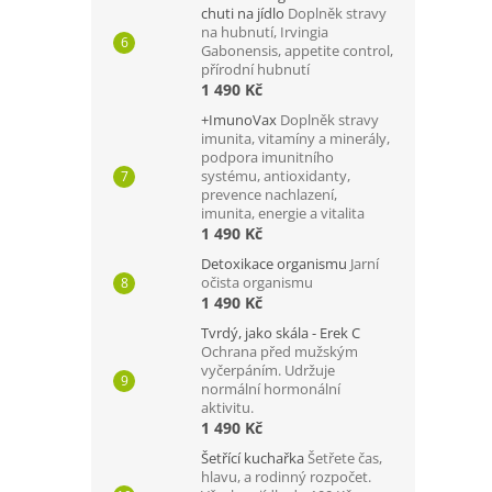
chuti na jídlo
Doplněk stravy
na hubnutí, Irvingia
Gabonensis, appetite control,
přírodní hubnutí
1 490 Kč
+ImunoVax
Doplněk stravy
imunita, vitamíny a minerály,
podpora imunitního
systému, antioxidanty,
prevence nachlazení,
imunita, energie a vitalita
1 490 Kč
Detoxikace organismu
Jarní
očista organismu
1 490 Kč
Tvrdý, jako skála - Erek C
Ochrana před mužským
vyčerpáním. Udržuje
normální hormonální
aktivitu.
1 490 Kč
Šetřící kuchařka
Šetřete čas,
hlavu, a rodinný rozpočet.